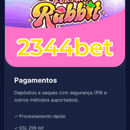
Pagamentos
Depósitos e saques com segurança (PIX e
outros métodos suportados).
✓ Processamento rápido
✓ SSL 256-bit