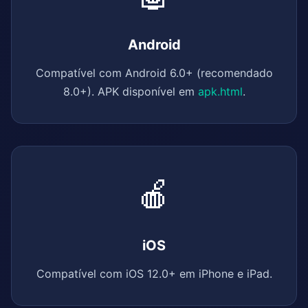
Android
Compatível com Android 6.0+ (recomendado
8.0+). APK disponível em
apk.html
.
🍎
iOS
Compatível com iOS 12.0+ em iPhone e iPad.