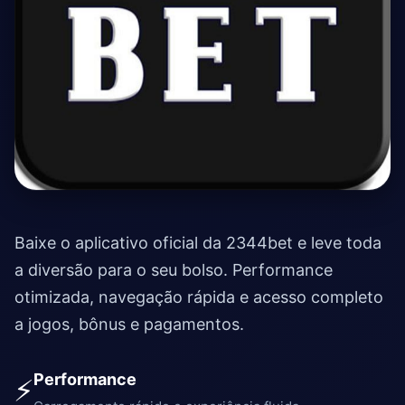
Baixe o aplicativo oficial da 2344bet e leve toda
a diversão para o seu bolso. Performance
otimizada, navegação rápida e acesso completo
a jogos, bônus e pagamentos.
Performance
⚡