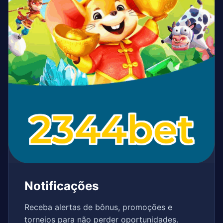
Notificações
Receba alertas de bônus, promoções e
torneios para não perder oportunidades.