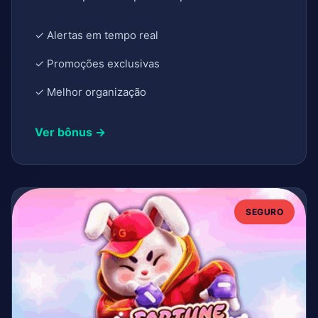
✓ Alertas em tempo real
✓ Promoções exclusivas
✓ Melhor organização
Ver bônus →
SEGURO