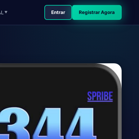
AL
Entrar
Registrar Agora
▼