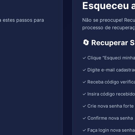
Esqueceu 
a estes passos para
Não se preocupe! Recup
processo de recuperaç
🔄 Recuperar 
✓ Clique "Esqueci minh
✓ Digite e-mail cadastr
✓ Receba código verific
✓ Insira código recebido
✓ Crie nova senha forte
✓ Confirme nova senha
✓ Faça login nova senha