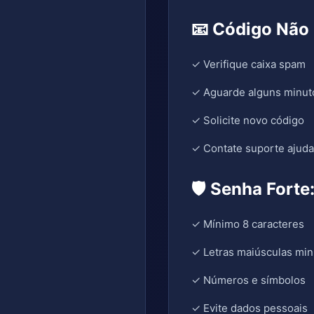
📧 Código Não
✓ Verifique caixa spam
✓ Aguarde alguns minut
✓ Solicite novo código
✓ Contate suporte ajuda
🛡️ Senha Forte
✓ Mínimo 8 caracteres
✓ Letras maiúsculas min
✓ Números e símbolos
✓ Evite dados pessoais