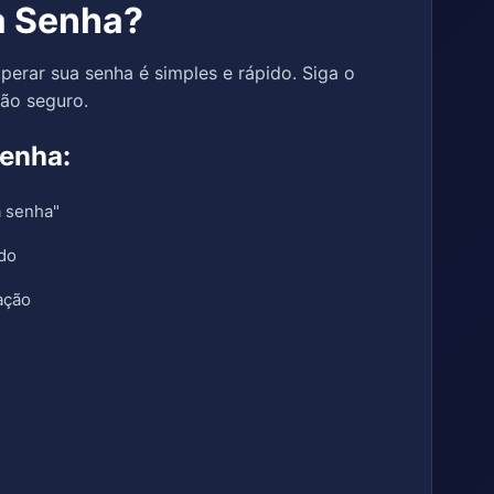
a Senha?
erar sua senha é simples e rápido. Siga o
ão seguro.
Senha:
a senha"
ado
ação