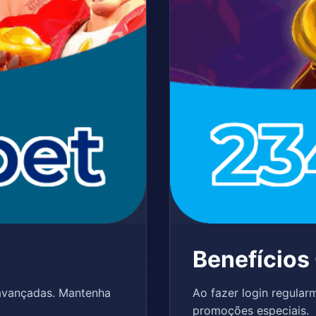
Benefícios
avançadas. Mantenha
Ao fazer login regular
promoções especiais.