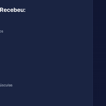
 Recebeu:
os
:
úsculas