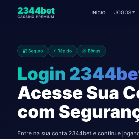
2344bet
JOGOS
INÍCIO
▼
CASSINO PREMIUM
🔐 Seguro
⚡ Rápido
🎁 Bônus
Login 2344be
Acesse Sua C
com Seguran
Entre na sua conta 2344bet e continue jogand