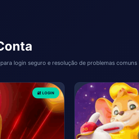
Conta
 para login seguro e resolução de problemas comuns
🔐 LOGIN