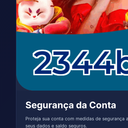
Segurança da Conta
Proteja sua conta com medidas de segurança 
seus dados e saldo seguros.