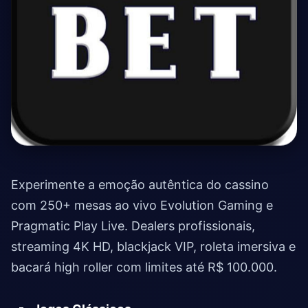
Experimente a emoção autêntica do cassino
com 250+ mesas ao vivo Evolution Gaming e
Pragmatic Play Live. Dealers profissionais,
streaming 4K HD, blackjack VIP, roleta imersiva e
bacará high roller com limites até R$ 100.000.