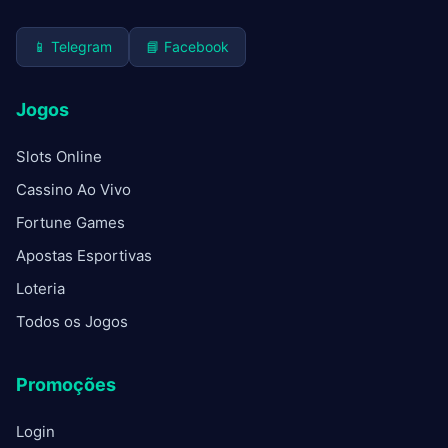
📱 Telegram
📘 Facebook
Jogos
Slots Online
Cassino Ao Vivo
Fortune Games
Apostas Esportivas
Loteria
Todos os Jogos
Promoções
Login