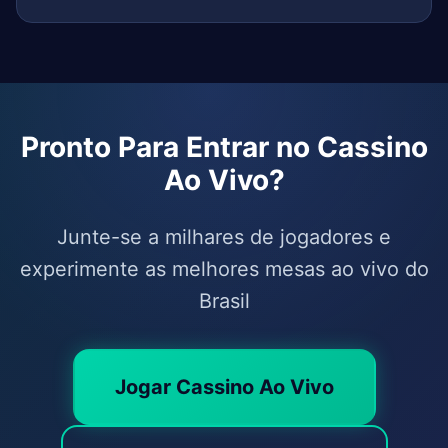
Pronto Para Entrar no Cassino
Ao Vivo?
Junte-se a milhares de jogadores e
experimente as melhores mesas ao vivo do
Brasil
Jogar Cassino Ao Vivo