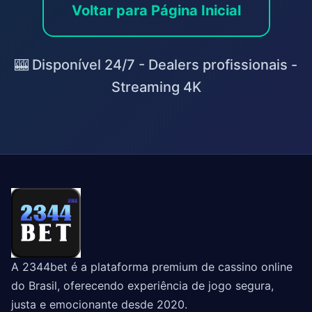
Voltar para Página Inicial
🎰 Disponível 24/7 - Dealers profissionais -
Streaming 4K
A 2344bet é a plataforma premium de cassino online
do Brasil, oferecendo experiência de jogo segura,
justa e emocionante desde 2020.