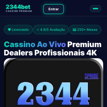
2344bet
Entrar
CASSINO PREMIUM
🛡️ Licenciado
⭐ 4.9/5 Avaliação
🎰 250+ Mesas
Cassino Ao Vivo
Premium
Dealers Profissionais 4K