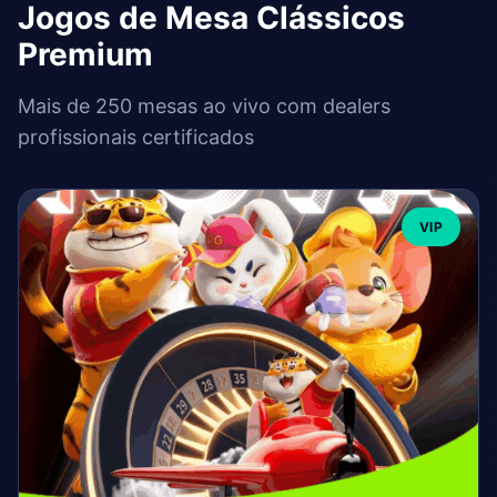
Jogos de Mesa Clássicos
Premium
Mais de 250 mesas ao vivo com dealers
profissionais certificados
VIP