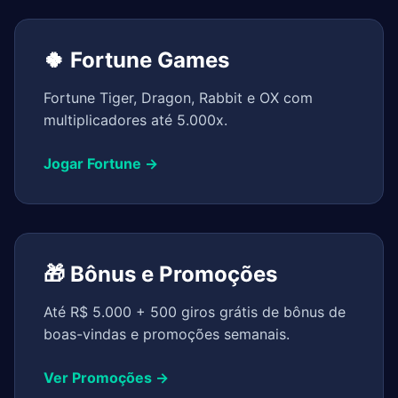
🍀 Fortune Games
Fortune Tiger, Dragon, Rabbit e OX com
multiplicadores até 5.000x.
Jogar Fortune →
🎁 Bônus e Promoções
Até R$ 5.000 + 500 giros grátis de bônus de
boas-vindas e promoções semanais.
Ver Promoções →