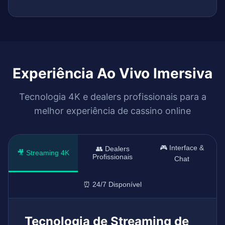
Experiência Ao Vivo Imersiva
Tecnologia 4K e dealers profissionais para a
melhor experiência de cassino online
🎮 Interface &
👥 Dealers
🎥 Streaming 4K
Profissionais
Chat
⏰ 24/7 Disponível
Tecnologia de Streaming de