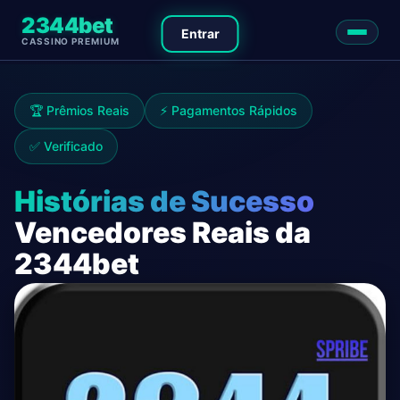
2344bet
Entrar
CASSINO PREMIUM
🏆 Prêmios Reais
⚡ Pagamentos Rápidos
✅ Verificado
Histórias de Sucesso
Vencedores Reais da
2344bet