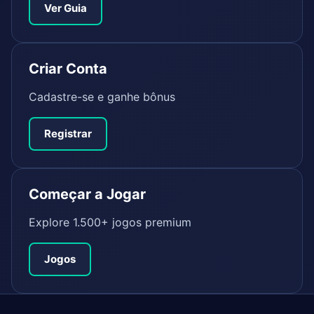
Ver Guia
Criar Conta
Cadastre-se e ganhe bônus
Registrar
Começar a Jogar
Explore 1.500+ jogos premium
Jogos