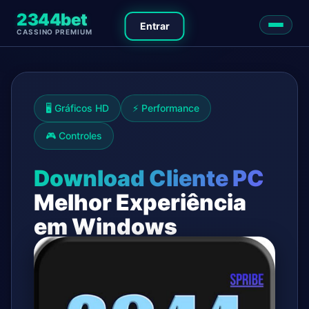
2344bet
Entrar
CASSINO PREMIUM
🖥️ Gráficos HD
⚡ Performance
🎮 Controles
Download Cliente PC
Melhor Experiência
em Windows