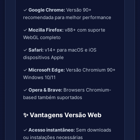
✓
Google Chrome:
Versão 90+
recomendada para melhor performance
✓
Mozilla Firefox:
v88+ com suporte
WebGL completo
✓
Safari:
v14+ para macOS e iOS
dispositivos Apple
✓
Microsoft Edge:
Versão Chromium 90+
Windows 10/11
✓
Opera & Brave:
Browsers Chromium-
based também suportados
✨ Vantagens Versão Web
✓
Acesso instantâneo:
Sem downloads
ou instalações necessárias