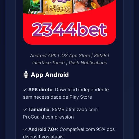
Android APK | iOS App Store | 85MB |
Interface Touch | Push Notifications
🤖 App Android
✓
APK direto:
Download independente
sem necessidade de Play Store
✓
Tamanho:
85MB otimizado com
ProGuard compression
✓
Android 7.0+:
Compatível com 95% dos
dispositivos atuais