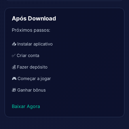
Após Download
Próximos passos:
📥 Instalar aplicativo
✅ Criar conta
💰 Fazer depósito
🎮 Começar a jogar
🎁 Ganhar bônus
Baixar Agora