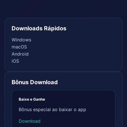
Downloads Rápidos
Windows
macOS
Android
iOS
Bônus Download
Baixe e Ganhe
Bônus especial ao baixar o app
Download