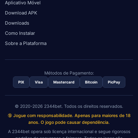
Aplicativo Móvel
Download APK
Downloads
Como Instalar
Sobre a Plataforma
Métodos de Pagamento:
PIX
Visa
Mastercard
Bitcoin
PicPay
© 2020-2026 2344bet. Todos os direitos reservados.
🔞 Jogue com responsabilidade. Apenas para maiores de 18
anos. O jogo pode causar dependência.
A 2344bet opera sob licença internacional e segue rigorosos