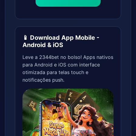
📱 Download App Mobile -
Android & iOS
Leve a 2344bet no bolso! Apps nativos
para Android e iOS com interface
otimizada para telas touch e
notificações push.