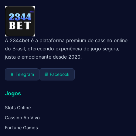
A 2344bet é a plataforma premium de cassino online
do Brasil, oferecendo experiência de jogo segura,
justa e emocionante desde 2020.
📱 Telegram
📘 Facebook
Jogos
Slots Online
Cassino Ao Vivo
Fortune Games