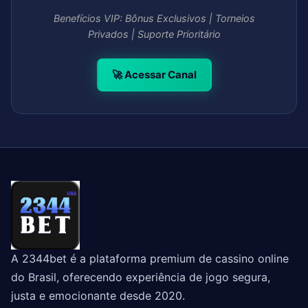
Benefícios VIP: Bônus Exclusivos | Torneios
Privados | Suporte Prioritário
🚀 Acessar Canal
A 2344bet é a plataforma premium de cassino online
do Brasil, oferecendo experiência de jogo segura,
justa e emocionante desde 2020.