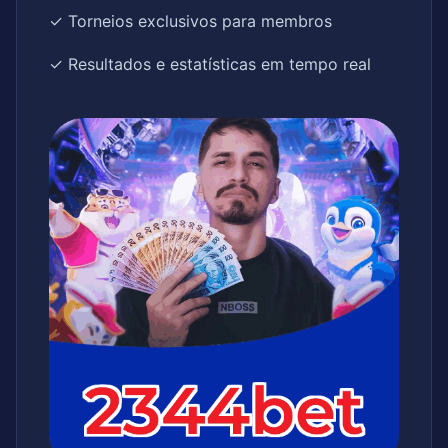
✓ Torneios exclusivos para membros
✓ Resultados e estatísticas em tempo real