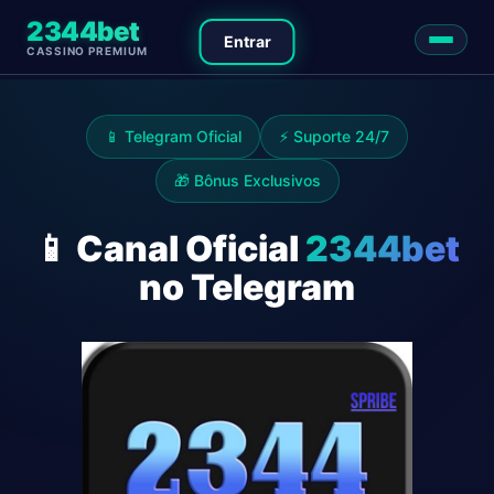
2344bet
Entrar
CASSINO PREMIUM
📱 Telegram Oficial
⚡ Suporte 24/7
🎁 Bônus Exclusivos
📱 Canal Oficial
2344bet
no Telegram