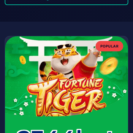
POPULAR