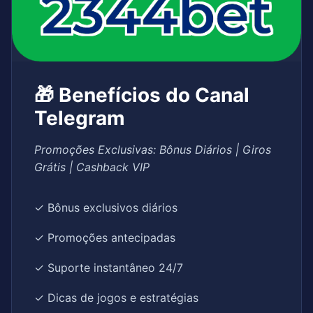
🎁 Benefícios do Canal
Telegram
Promoções Exclusivas: Bônus Diários | Giros
Grátis | Cashback VIP
✓ Bônus exclusivos diários
✓ Promoções antecipadas
✓ Suporte instantâneo 24/7
✓ Dicas de jogos e estratégias